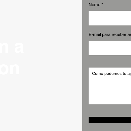
Nome
E-mail para receber 
m a
on