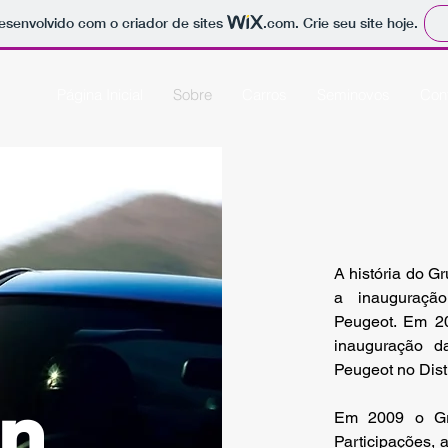
 desenvolvido com o criador de sites
.com
. Crie seu site hoje.
Página Inicial
Sobre
Carros
Seminovos
Cont
A história do G
a inauguraçã
Peugeot. Em 20
inauguração d
Peugeot no Distr
n
Em 2009 o Gr
Participações,