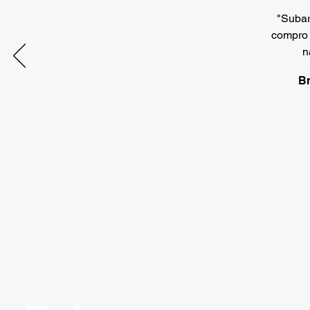
"Subar
compro 
n
Br